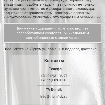
являются уникальными в своем роде. Украшая руку
владелицы, подобные изделия выполняют не только
функцию хронометра, но и декоративного аксессуара,
подчеркивают грациозность. Некоторые варианты
инкрустированы фианитами, что придает им особый шик.
Внимание к дизайну – то, что позволяет
разработчикам создавать уникальные и
востребованные модели часов.
Обращайтесь в «Триумф»: помощь в подборе, доставка.
Контакты
Телефон:
+7(4212)31-36-77
+7(999)089-09-18
E-mail:
info@triumf-dv.ru