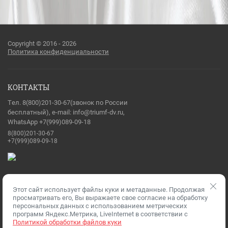
Copyright © 2016 - 2026
Политика конфиденциальности
КОНТАКТЫ
Тел. 8(800)201-30-67(звонок по России
бесплатный), e-mail: info@triumf-dv.ru,
WhatsApp +7(999)089-09-18
8(800)201-30-67
+7(999)089-09-18
Этот сайт использует файлы куки и метаданные. Продолжая
Разработка сайтов
— Мегагрупп.ру
просматривать его, Вы выражаете свое согласие на обработку
персональных данных с использованием метрических
программ Яндекс.Метрика, LiveInternet в соответствии с
Политикой обработки файлов куки