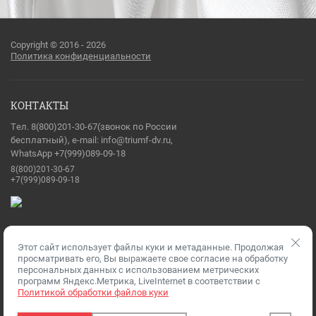
Copyright © 2016 - 2026
Политика конфиденциальности
КОНТАКТЫ
Тел. 8(800)201-30-67(звонок по России
бесплатный), e-mail: info@triumf-dv.ru,
WhatsApp +7(999)089-09-18
8(800)201-30-67
+7(999)089-09-18
Этот сайт использует файлы куки и метаданные. Продолжая
Разработка сайтов
— Мегагрупп.ру
просматривать его, Вы выражаете свое согласие на обработку
персональных данных с использованием метрических
программ Яндекс.Метрика, LiveInternet в соответствии с
Политикой обработки файлов куки