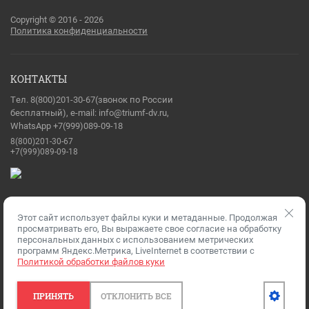
Copyright © 2016 - 2026
Политика конфиденциальности
КОНТАКТЫ
Тел. 8(800)201-30-67(звонок по России
бесплатный), e-mail: info@triumf-dv.ru,
WhatsApp +7(999)089-09-18
8(800)201-30-67
+7(999)089-09-18
Этот сайт использует файлы куки и метаданные. Продолжая
Разработка сайтов
— Мегагрупп.ру
просматривать его, Вы выражаете свое согласие на обработку
персональных данных с использованием метрических
программ Яндекс.Метрика, LiveInternet в соответствии с
Политикой обработки файлов куки
ПРИНЯТЬ
ОТКЛОНИТЬ ВСЕ