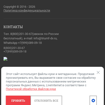
Copyright © 2016 - 2026
Политика конфиденциальности
КОНТАКТЫ
Тел. 8(800)201-30-67(звонок по России
бесплатный), e-mail: info@triumf-dv.ru,
WhatsApp +7(999)089-09-18
8(800)201-30-67
+7(999)089-09-18
Этот сайт использует файлы куки и метаданные. Продолжая
Разработка сайтов
— Мегагрупп.ру
просматривать его, Вы выражаете свое согласие на обработку
персональных данных с использованием метрических
программ Яндекс.Метрика, LiveInternet в соответствии с
Политикой обработки файлов куки
ПРИНЯТЬ
ОТКЛОНИТЬ ВСЕ