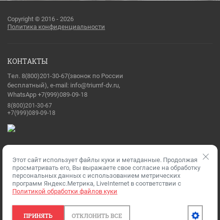
Copyright © 2016 - 2026
Политика конфиденциальности
КОНТАКТЫ
Тел. 8(800)201-30-67(звонок по России
бесплатный), e-mail: info@triumf-dv.ru,
WhatsApp +7(999)089-09-18
8(800)201-30-67
+7(999)089-09-18
Этот сайт использует файлы куки и метаданные. Продолжая
Разработка сайтов
— Мегагрупп.ру
просматривать его, Вы выражаете свое согласие на обработку
персональных данных с использованием метрических
программ Яндекс.Метрика, LiveInternet в соответствии с
Политикой обработки файлов куки
ПРИНЯТЬ
ОТКЛОНИТЬ ВСЕ